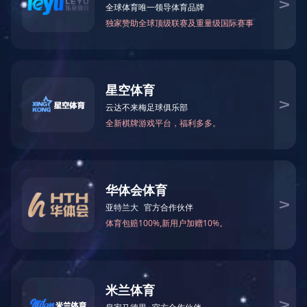
企业文化
精彩活动
文化理念
精彩活动
星华故事
2019年星华实业地产公司中高层员工活动圆满结束
浏览次数：22821次
发布时间：2019-12-24 14:57:34
为了增加公司中高层员工之间的沟通交流，丰富员工文化
生活，根据总经理指示，行政人事部于2019年1月30日组织星
华实业集团所有中高层人员前往三亚星华码头体验各项水上娱
乐项目，如：飞鱼、帆船、水上摩托艇等。