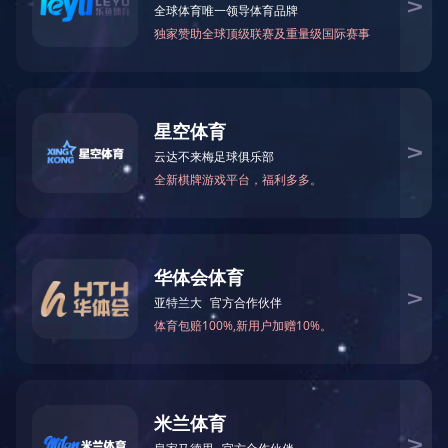
企业文化
星华故事
文化理念
员工风采
星华故事
暂无相关记录！
走进星华
集团简介
旗下公司
发展历程
集团荣誉
星华动态
集团新闻
媒体报道