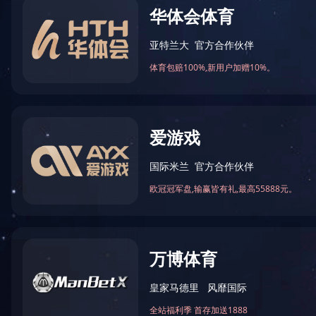
新闻动态
媒体报道
集团新闻
媒体报道
暂无相关记录！
走进星华
集团简介
旗下公司
发展历程
集团荣誉
星华动态
集团新闻
媒体报道