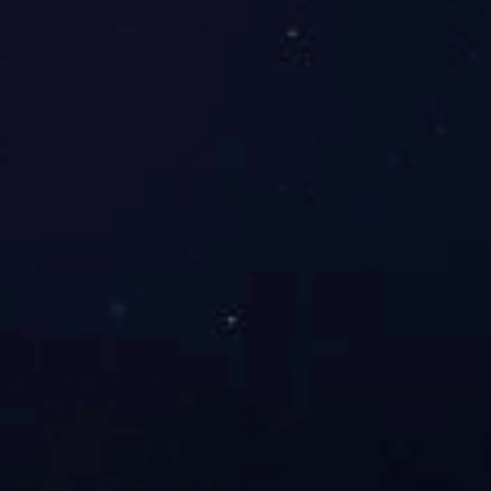
随着醒狮点睛、舞狮采青、剪彩仪式等一系列精彩活动的
顺利举行，亚龙湾星华华邑度假酒店开业仪式圆满成功，现场
嘉宾共同见证了这一璀璨时刻!
参观合影
庆典晚宴