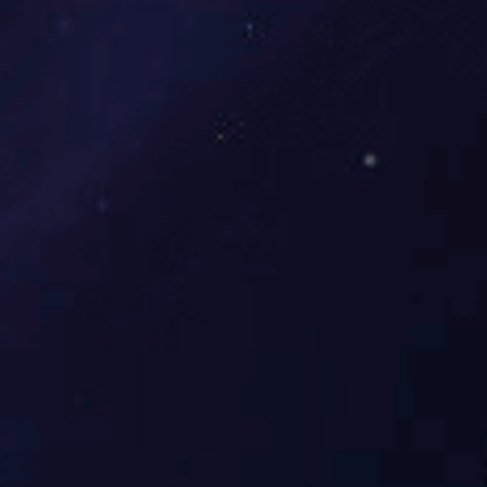
华语乐坛知名歌手屠洪刚现场演唱
点睛醒狮
舞狮采青
剪彩仪式
剪彩礼成
主宾剪彩，舞狮贺喜，彩球腾空
广纳八方来客，喜迎四海宾朋