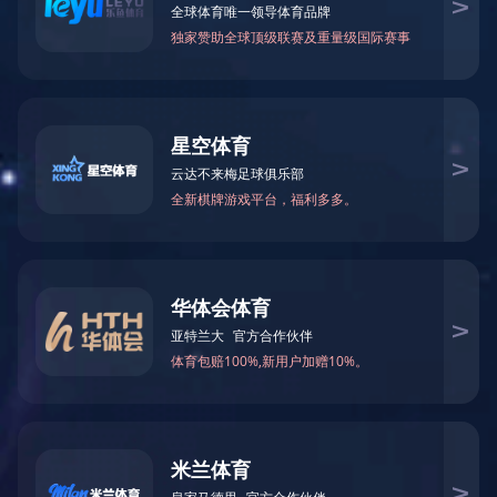
新闻动态
集团新闻
集团新闻
媒体报道
热烈祝贺三亚亚龙湾星华华邑度假酒店盛大开业
浏览次数：31613次
发布时间：2023-10-07 15:15:13
金秋时节，秋风飒爽。9月26日上午，位于亚龙湾国家旅
游度假区内，由海南星华集团与洲际集团联手打造的三亚最新
潮的国潮亲子度假酒店——三亚亚龙湾星华华邑度假酒店开业