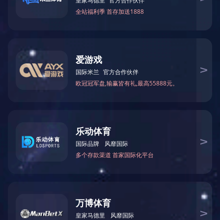
典礼隆重举行！各级政府领导、港澳台两岸三地与五湖四海嘉
宾、各大媒体以及星华集团领导等出席开业典礼，共同见证亚
龙湾星华华邑度假酒店华丽启幕。
开业庆典回顾
THE OPENING CEREMONY
庆典现场 盛况空前
锣鼓喧天，花篮环绕，高朋满座，嘉宾云集， 庆典现场处处
彰显着火热喜庆的气氛。