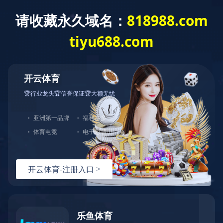
网站首页
走进星华
集团简介
旗下公司
发展历程
集团荣誉
新闻动态
集团新闻
媒体报道
企业文化
文化理念
精彩活动
星华故事
投资产业
文旅运营与融合
城市更新与改造
美丽乡村与赋能
社会公益
人才招聘
人才理念
招聘职位
星籍会
九州体育·(中国)官方网-九州体育-九州(中国)
意见反馈
联系我们
新闻动态