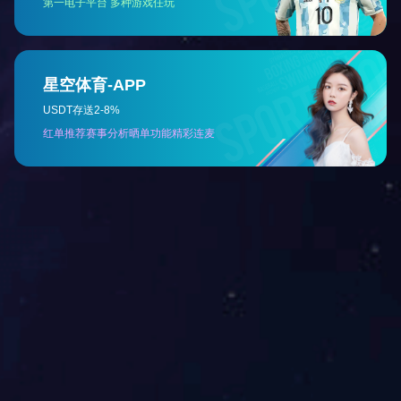
集团荣誉
星华动态
集团新闻
媒体报道
企业文化
文化理念
精彩活动
星华故事
投资产业
文旅运营与融合
城市更新与改造
美丽乡村与赋能
人才招聘
人才理念
招聘职位
九州体育·(中国)官方网-九州体育-九州(中国)
意见反馈