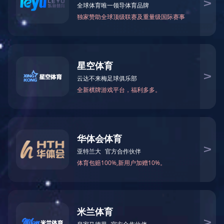
新闻动态
集团新闻
集团新闻
媒体报道
扛起企业担当｜星华集团组织志愿者抗台抢险，重建美好家园
浏览次数：32540次
发布时间：2024-09-14 10:15:39
扛起企业担当 助力灾后恢复
超强台风“摩羯”强势过境海南之后，星华集团积极响应政
府号召，迅速部署，紧急抽调50余名员工组建抗台救灾志愿服
务队，第一时间投身抢险救灾行动，为灾后重建贡献星华力